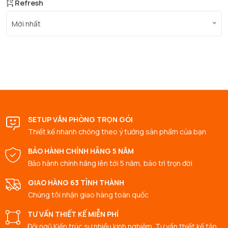
Refresh
Mới nhất
SETUP VĂN PHÒNG TRỌN GÓI
Thiết kế nhanh chóng theo ý tưởng sản phẩm của bạn
BẢO HÀNH CHÍNH HÃNG 5 NĂM
Bảo hành chính hãng lên tới 5 năm, bảo trì trọn đời
GIAO HÀNG 63 TỈNH THÀNH
Chúng tôi nhận giao hàng toàn quốc
TƯ VẤN THIẾT KẾ MIỄN PHÍ
Đội ngũ Kiến trúc sư nhiều kinh nghiệm. Tư vấn thiết kế tận