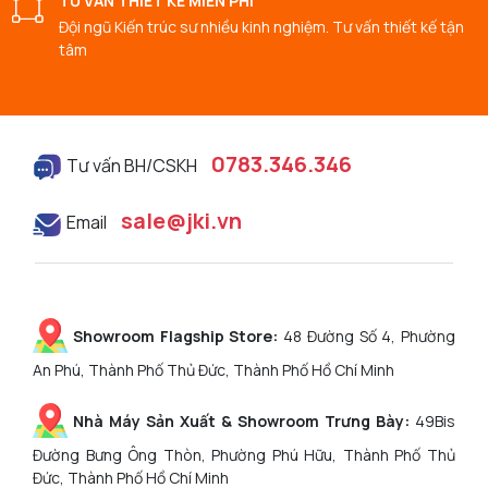
TƯ VẤN THIẾT KẾ MIỄN PHÍ
Đội ngũ Kiến trúc sư nhiều kinh nghiệm. Tư vấn thiết kế tận
tâm
0783.346.346
Tư vấn BH/CSKH
sale@jki.vn
Email
Showroom Flagship Store:
48 Đường Số 4, Phường
An Phú, Thành Phố Thủ Đức, Thành Phố Hồ Chí Minh
Nhà Máy Sản Xuất & Showroom Trưng Bày:
49Bis
Đường Bưng Ông Thòn, Phường Phú Hữu, Thành Phố Thủ
Đức, Thành Phố Hồ Chí Minh