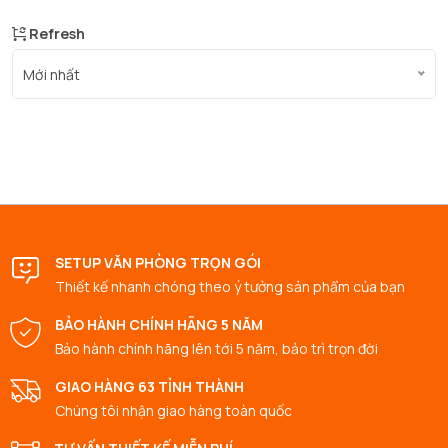
Refresh
Mới nhất
SETUP VĂN PHÒNG TRỌN GÓI
Thiết kế nhanh chóng theo ý tưởng sản phẩm của bạn
BẢO HÀNH CHÍNH HÃNG 5 NĂM
Bảo hành chính hãng lên tới 5 năm, bảo trì trọn đời
GIAO HÀNG 63 TỈNH THÀNH
Chúng tôi nhận giao hàng toàn quốc