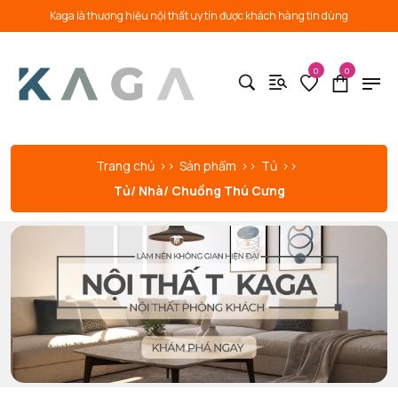
Kaga là thương hiệu nội thất uy tín được khách hàng tin dùng
0
0
Trang chủ
Sản phẩm
Tủ
Tủ/ Nhà/ Chuồng Thú Cưng