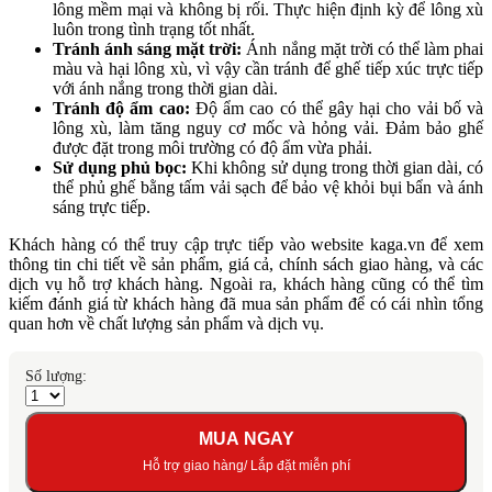
lông mềm mại và không bị rối. Thực hiện định kỳ để lông xù
luôn trong tình trạng tốt nhất.
Tránh ánh sáng mặt trời:
Ánh nắng mặt trời có thể làm phai
màu và hại lông xù, vì vậy cần tránh để ghế tiếp xúc trực tiếp
với ánh nắng trong thời gian dài.
Tránh độ ẩm cao:
Độ ẩm cao có thể gây hại cho vải bố và
lông xù, làm tăng nguy cơ mốc và hỏng vải. Đảm bảo ghế
được đặt trong môi trường có độ ẩm vừa phải.
Sử dụng phủ bọc:
Khi không sử dụng trong thời gian dài, có
thể phủ ghế bằng tấm vải sạch để bảo vệ khỏi bụi bẩn và ánh
sáng trực tiếp.
Khách hàng có thể truy cập trực tiếp vào website kaga.vn để xem
thông tin chi tiết về sản phẩm, giá cả, chính sách giao hàng, và các
dịch vụ hỗ trợ khách hàng. Ngoài ra, khách hàng cũng có thể tìm
kiếm đánh giá từ khách hàng đã mua sản phẩm để có cái nhìn tổng
quan hơn về chất lượng sản phẩm và dịch vụ.
Số lượng:
MUA NGAY
Hỗ trợ giao hàng/ Lắp đặt miễn phí