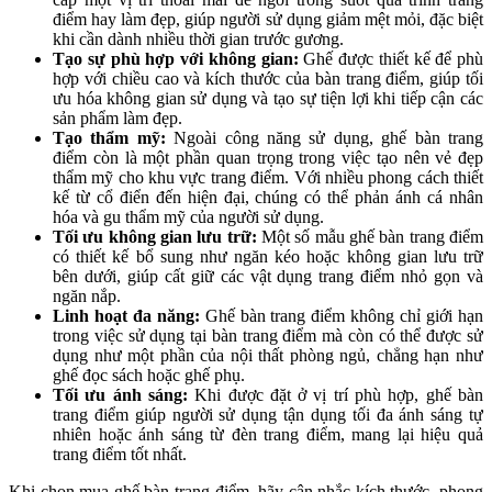
điểm hay làm đẹp, giúp người sử dụng giảm mệt mỏi, đặc biệt
khi cần dành nhiều thời gian trước gương.
Tạo sự phù hợp với không gian:
Ghế được thiết kế để phù
hợp với chiều cao và kích thước của bàn trang điểm, giúp tối
ưu hóa không gian sử dụng và tạo sự tiện lợi khi tiếp cận các
sản phẩm làm đẹp.
Tạo thẩm mỹ:
Ngoài công năng sử dụng, ghế bàn trang
điểm còn là một phần quan trọng trong việc tạo nên vẻ đẹp
thẩm mỹ cho khu vực trang điểm. Với nhiều phong cách thiết
kế từ cổ điển đến hiện đại, chúng có thể phản ánh cá nhân
hóa và gu thẩm mỹ của người sử dụng.
Tối ưu không gian lưu trữ:
Một số mẫu ghế bàn trang điểm
có thiết kế bổ sung như ngăn kéo hoặc không gian lưu trữ
bên dưới, giúp cất giữ các vật dụng trang điểm nhỏ gọn và
ngăn nắp.
Linh hoạt đa năng:
Ghế bàn trang điểm không chỉ giới hạn
trong việc sử dụng tại bàn trang điểm mà còn có thể được sử
dụng như một phần của nội thất phòng ngủ, chẳng hạn như
ghế đọc sách hoặc ghế phụ.
Tối ưu ánh sáng:
Khi được đặt ở vị trí phù hợp, ghế bàn
trang điểm giúp người sử dụng tận dụng tối đa ánh sáng tự
nhiên hoặc ánh sáng từ đèn trang điểm, mang lại hiệu quả
trang điểm tốt nhất.
Khi chọn mua ghế bàn trang điểm, hãy cân nhắc kích thước, phong