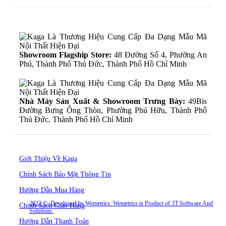
Showroom Flagship Store:
48 Đường Số 4, Phường An
Phú, Thành Phố Thủ Đức, Thành Phố Hồ Chí Minh
Nhà Máy Sản Xuất & Showroom Trưng Bày:
49Bis
Đường Bưng Ông Thòn, Phường Phú Hữu, Thành Phố
Thủ Đức, Thành Phố Hồ Chí Minh
Giới Thiệu Về Kaga
Chính Sách Bảo Mật Thông Tin
Hướng Dẫn Mua Hàng
2023
©. Developed by Wemetrics.
Wemetrics is Product of 3T Software And
Chính Sách Giao Hàng
Solutions.
Hướng Dẫn Thanh Toán