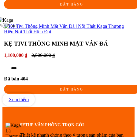
ĐẶT HÀNG
KỆ TIVI THÔNG MINH MẶT VÂN ĐÁ
1,100,000 ₫
2,500,000 ₫
Đã bán 404
ĐẶT HÀNG
Xem thêm
SETUP VĂN PHÒNG TRỌN GÓI
Thiết kế nhanh chóng theo ý tưởng sản phẩm của bạn