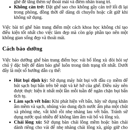
ghế để tăng thêm sự thoải mái và điểm nhấn trang trí.
Không cản trở:
Đặt ghế sao cho không gây cản trở lối đi lại
trong phòng, đồng thời dễ dàng di chuyển hoặc cất giữ khi
không sử dụng.
Việc bài trí ghế bàn trang điểm một cách khoa học không chỉ tạo
điều kiện tốt nhất cho việc làm đẹp mà còn góp phần tạo nên một
không gian sống đẹp và thoải mái.
Cách bảo dưỡng
Việc bảo dưỡng ghế bàn trang điểm bọc vải bố lông xù đòi hỏi sự
chú ý đặc biệt để đảm bảo ghế luôn trong tình trạng tốt nhất. Dưới
đây là một số hướng dẫn cụ thể:
Hút bụi định kỳ:
Sử dụng máy hút bụi với đầu cọ mềm để
hút sạch bụi bẩn trên bề mặt và kẽ hở của ghế. Điều này nên
được thực hiện ít nhất một lần mỗi tuần để ngăn chặn bụi bẩn
tích tụ.
Làm sạch vết bẩn:
Khi phát hiện vết bẩn, hãy sử dụng khăn
ẩm mềm và sạch, nhúng vào dung dịch nước ấm pha một chút
xà phòng nhẹ, vắt khô rồi nhẹ nhàng lau vết bẩn. Tránh sử
dụng nước quá nhiều để không làm ẩm vải bố và lông xù.
Chải lông xù:
Sử dụng bàn chải lông mềm hoặc bàn chải
dành riêng cho vải để nhẹ nhàng chải lông xù, giúp giữ cho