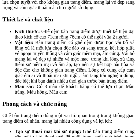
lựa chọn tuyệt vời cho không gian trang điểm, mang lại vẻ đẹp sang
trọng và cảm giác thoải mái cho người sử dụng.
Thiết kế và chất liệu
Kích thước:
Ghế đệm bàn trang điểm được thiết kế hiện đại
theo kích cỡ cao 71cm rộng 76cm có thể ngồi vừa 2 người.
Vật liệu:
Bàn trang điểm có ghế đệm được bọc vải bố và
lông xù là một lựa chọn độc đáo và sang trọng, kết hợp giữa
vẻ ngoại truyền thống và cảm giác mềm mại, ấm cúng. Vải bố
mang lại vẻ đẹp tự nhiên và mộc mạc, trong khi lông xù tăng
thêm sự mềm mại và ấm áp, tạo nên sự kết hợp hài hòa và
độc đáo cho không gian trang điểm. Lông xù cung cấp cảm
giác êm ái và thoải mái khi ngồi, làm tăng trải nghiệm dùng,
đặc biệt khi bạn dành nhiều thời gian trước bàn trang điểm.
Màu sắc:
Có 3 màu để khách hàng có thể lựa chọn Màu
trắng, Màu hồng, Màu cam
Phong cách và chức năng
Ghế bàn trang điểm đóng một vai trò quan trọng trong không gian
trang điểm cá nhân, mang lại nhiều công dụng và lợi ích:
Tạo sự thoải mái khi sử dụng:
Ghế bàn trang điểm cung
cấp một vị trí thoải mái để ngồi trong suốt quá trình trang