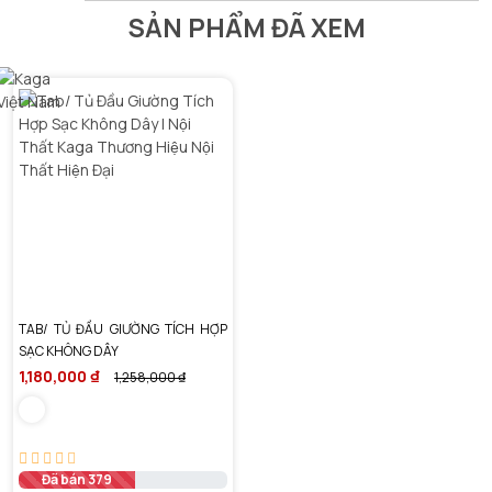
SẢN PHẨM ĐÃ XEM
TAB/ TỦ ĐẦU GIƯỜNG TÍCH HỢP
SẠC KHÔNG DÂY
1,180,000 ₫
1,258,000 ₫
Đã bán 379