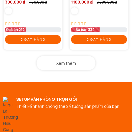
300,000 ₫
1,100,000 ₫
480,000 ₫
2,500,000 ₫
Đã bán 212
Đã bán 334
ĐẶT HÀNG
ĐẶT HÀNG
Xem thêm
SETUP VĂN PHÒNG TRỌN GÓI
Thiết kế nhanh chóng theo ý tưởng sản phẩm của bạn