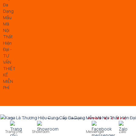
0783.346.346
Tư vấn BH/CSKH
Trang chủ
Showroom
Messenger
Zalo
sale@jki.vn
Email