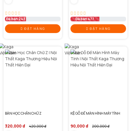
Đã bán 243
Đã bán 477
ĐẶT HÀNG
ĐẶT HÀNG
BÀN HỌC CHÂN CHỮ Z
KỆ GỖ ĐỂ MÀN HÌNH MÁY TÍNH
320,000 ₫
90,000 ₫
420,000 ₫
200,000 ₫