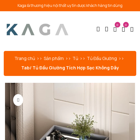
Kaga là thương hiệu nội thất uy tín được khách hàng tin dùng
0
0
Trang chủ
Sản phẩm
Tủ
Tủ Đầu Giường
Tab/ Tủ Đầu Giường Tích Hợp Sạc Không Dây