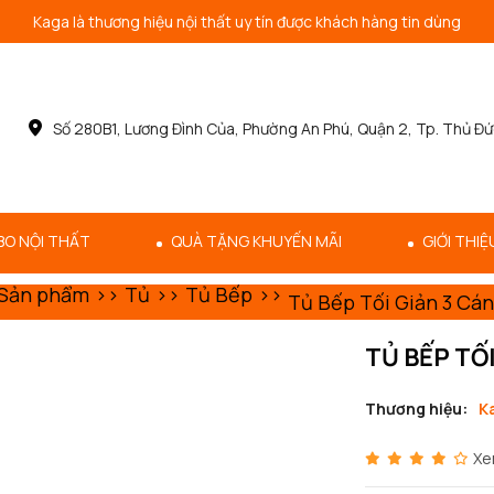
Kaga là thương hiệu nội thất uy tín được khách hàng tin dùng
Số 280B1, Lương Đình Của, Phường An Phú, Quận 2, Tp. Thủ Đứ
O NỘI THẤT
QUÀ TẶNG KHUYẾN MÃI
GIỚI THIỆ
Sản phẩm
Tủ
Tủ Bếp
Tủ Bếp Tối Giản 3 Cá
TỦ BẾP TỐ
Thương hiệu:
K
Xe