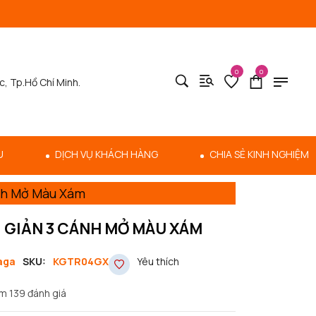
0
0
c, Tp.Hồ Chí Minh.
U
DỊCH VỤ KHÁCH HÀNG
CHIA SẺ KINH NGHIỆM
nh Mở Màu Xám
I GIẢN 3 CÁNH MỞ MÀU XÁM
aga
SKU:
KGTR04GX
Yêu thích
m 139 đánh giá