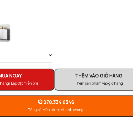
MUA NGAY
THÊM VÀO GIỎ HÀNG
 hàng/ Lắp đặt miễn phí
Thêm sản phẩm vào giỏ hàng
078.334.6346
Tổng đài viên hỗ trợ nhanh chóng