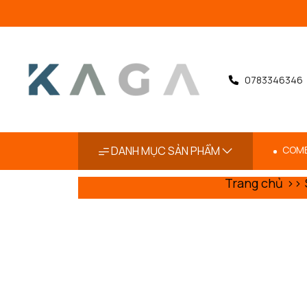
0783346346
DANH MỤC SẢN PHẨM
COMB
Trang chủ