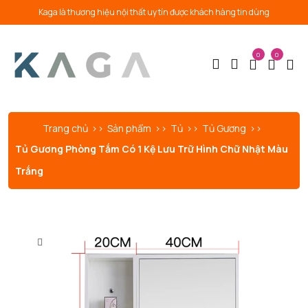
Kaga là thương hiệu nội thất uy tín được khách hàng tin dùng
0
0
Trang chủ
Sản phẩm
Tủ
Tủ Gương
Tủ Gương Phòng Tắm Có 1 Kệ Lưu Trữ Hình Chữ Nhật Màu
Trắng