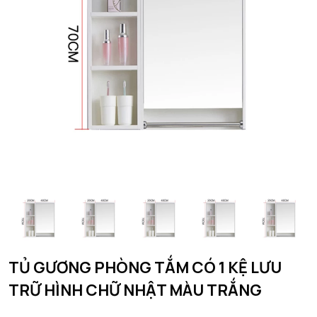
TỦ GƯƠNG PHÒNG TẮM CÓ 1 KỆ LƯU
TRỮ HÌNH CHỮ NHẬT MÀU TRẮNG