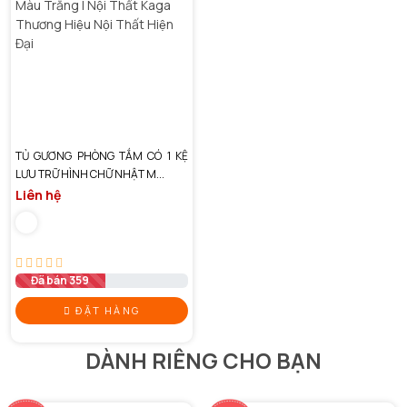
TỦ GƯƠNG PHÒNG TẮM CÓ 1 KỆ
LƯU TRỮ HÌNH CHỮ NHẬT M...
Liên hệ
Đã bán 359
ĐẶT HÀNG
DÀNH RIÊNG CHO BẠN