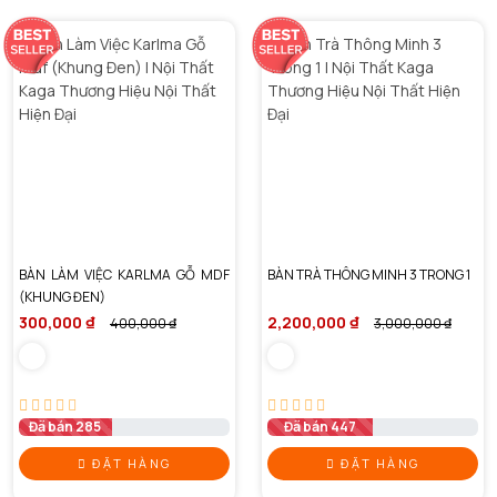
BÀN LÀM VIỆC KARLMA GỖ MDF
BÀN TRÀ THÔNG MINH 3 TRONG 1
(KHUNG ĐEN)
300,000 ₫
2,200,000 ₫
400,000 ₫
3,000,000 ₫
Đã bán 285
Đã bán 447
ĐẶT HÀNG
ĐẶT HÀNG