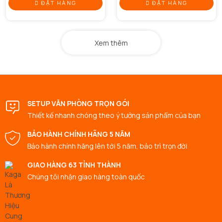
ĐẶT HÀNG
ĐẶT HÀNG
Xem thêm
SETUP VĂN PHÒNG TRỌN GÓI
Thiết kế nhanh chóng theo ý tưởng sản phẩm của bạn
BẢO HÀNH CHÍNH HÃNG 5 NĂM
Bảo hành chính hãng lên tới 5 năm, bảo trì trọn đời
GIAO HÀNG 63 TỈNH THÀNH
Chúng tôi nhận giao hàng toàn quốc