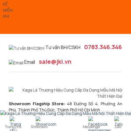
0783.346.346
Tư vấn BH/CSKH
sale@jki.vn
Email
Showroom Flagship Store:
48 Đường Số 4, Phường An
Phú, Thành Phố Thủ Đức, Thành Phố Hồ Chí Minh
Trang chủ
Showroom
Messenger
Zalo