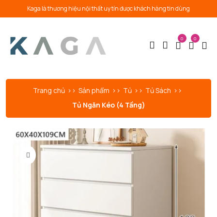
Kaga là thương hiệu nội thất uy tín được khách hàng tin dùng
0
0
Trang chủ
Sản phẩm
Tủ
Tủ Sách
Tủ Ngăn Kéo (4 Tầng)