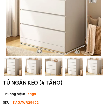
TỦ NGĂN KÉO (4 TẦNG)
Thương hiệu:
Kaga
SKU:
KAGAWR28402