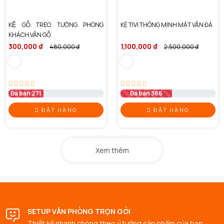
KỆ GỖ TREO TƯỜNG PHÒNG
KỆ TIVI THÔNG MINH MẶT VÂN ĐÁ
KHÁCH VÂN GỖ
300,000 ₫
1,100,000 ₫
480,000 ₫
2,500,000 ₫
Đã bán 271
Đã bán 366
ĐẶT HÀNG
ĐẶT HÀNG
Xem thêm
SETUP VĂN PHÒNG TRỌN GÓI
Thiết kế nhanh chóng theo ý tưởng sản phẩm của bạn