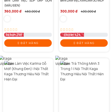
BÀN LÀM VIỆC SLIP GẤP GỌN
BÀN LÀM VIỆC KARLMA GỖ MDF
(MÀU ĐEN)
360,000 ₫
300,000 ₫
460,000 ₫
400,000 ₫
Đã bán 258
Đã bán 424
ĐẶT HÀNG
ĐẶT HÀNG