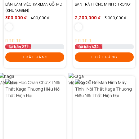
BÀN LÀM VIỆC KARLMA GỖ MDF
BÀN TRÀ THÔNG MINH 3 TRONG 1
(KHUNG ĐEN)
300,000 ₫
2,200,000 ₫
400,000 ₫
3,000,000 ₫
Đã bán 271
Đã bán 434
ĐẶT HÀNG
ĐẶT HÀNG