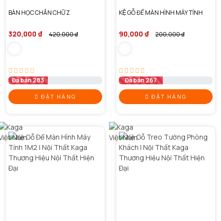
BÀN HỌC CHÂN CHỮ Z
KỆ GỖ ĐỂ MÀN HÌNH MÁY TÍNH
320,000 ₫
90,000 ₫
420,000 ₫
200,000 ₫
Đã bán 283
Đã bán 267
ĐẶT HÀNG
ĐẶT HÀNG