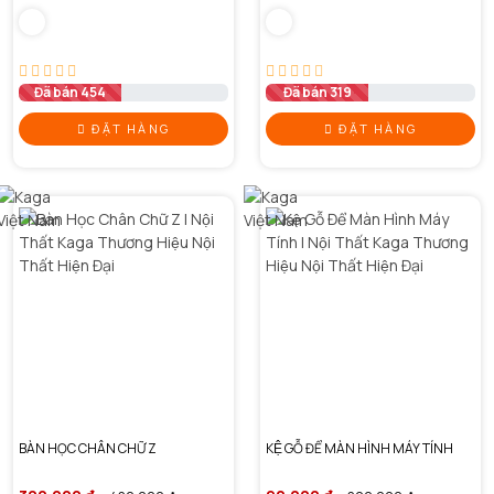
Đã bán 454
Đã bán 319
ĐẶT HÀNG
ĐẶT HÀNG
BÀN HỌC CHÂN CHỮ Z
KỆ GỖ ĐỂ MÀN HÌNH MÁY TÍNH