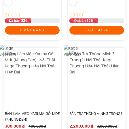
Đã bán 334
Đã bán 328
ĐẶT HÀNG
ĐẶT HÀNG
BÀN LÀM VIỆC KARLMA GỖ MDF
BÀN TRÀ THÔNG MINH 3 TRONG 1
(KHUNG ĐEN)
300,000 ₫
2,200,000 ₫
400,000 ₫
3,000,000 ₫