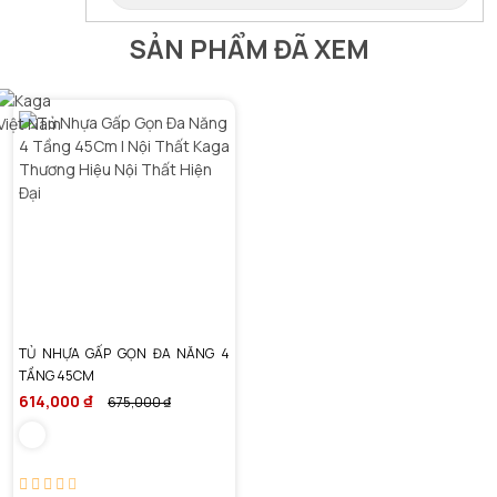
SẢN PHẨM ĐÃ XEM
TỦ NHỰA GẤP GỌN ĐA NĂNG 4
TẦNG 45CM
614,000 ₫
675,000 ₫