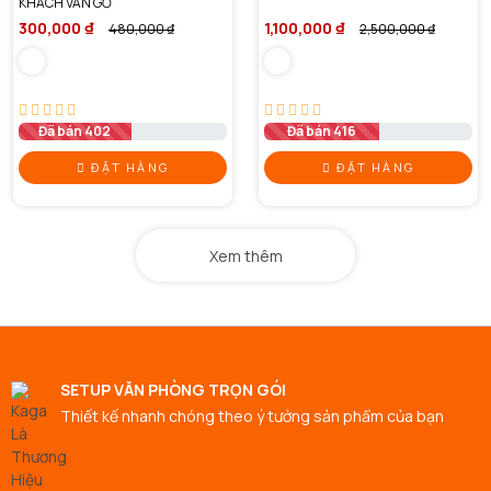
KHÁCH VÂN GỖ
300,000 ₫
1,100,000 ₫
480,000 ₫
2,500,000 ₫
Đã bán 402
Đã bán 416
ĐẶT HÀNG
ĐẶT HÀNG
Xem thêm
SETUP VĂN PHÒNG TRỌN GÓI
Thiết kế nhanh chóng theo ý tưởng sản phẩm của bạn